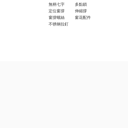
無柄七字
多點鎖
定位窗撐
伸縮撐
窗撐螺絲
窗花配件
不锈钢拉釘