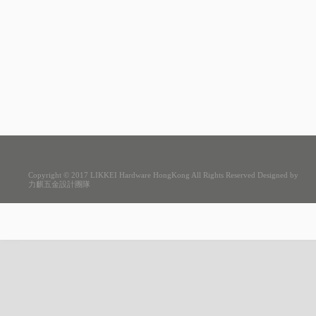
Copyright © 2017 LIKKEI Hardware HongKong All Rights Reserved Designed by
力麒五金設計團隊