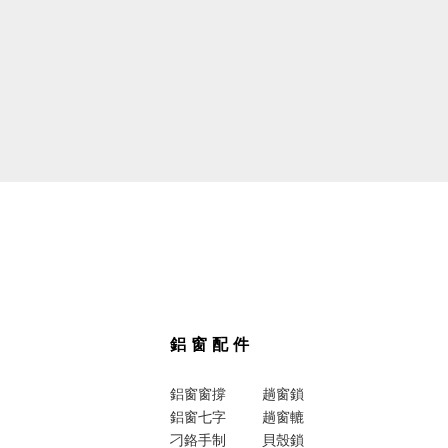
鋁窗配件
鋁窗窗撐
趟窗鎖
鋁窗七字
趟窗轆
刁鉻手制
貝殼鎖