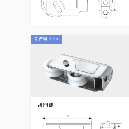
鋁窗轆-R05
趟門轆