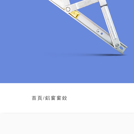
首頁
/
鋁窗窗鉸