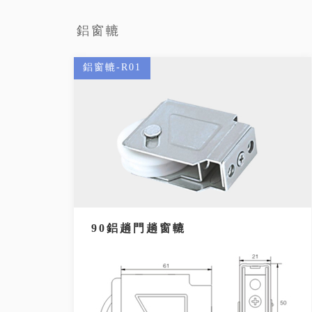
鋁窗轆
鋁窗轆-R01
90鋁趟門趟窗轆